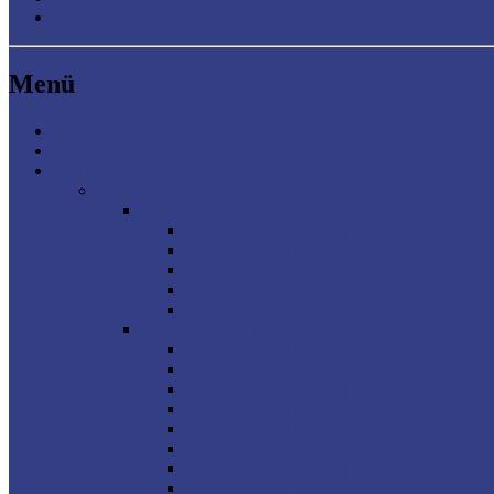
Zurück zum Inhalt
Menü
Home
Blog
YouTube
Minecraft
Minecraft Mod Journey II
Minecraft Mod Journey II – Discord & An
Minecraft Mod Journey II – Tipps
Mod Journey II – Stages
Mod Journey II – Ingame Währung
Mod Journey II – Mystical Agriculture
Minecraft Mod Journey
Minecraft Mod Journey – Discord & Anme
Minecraft Mod Journey – Tipps
Minecraft Mod Journey – Technik Stages
Minecraft Mod Journey – Magie Stages
Minecraft Mod Journey – Adventure Stages
Minecraft Mod Journey – Ingame Währung
Minecraft Mod Journey – Mystical Agricult
Minecraft Mod Journey – Marktplatz