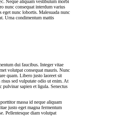
nec. Neque aliquam vestibulum morbi
bero nunc consequat interdum varius
lis eget nunc lobortis. Malesuada nunc
pat. Urna condimentum mattis
mentum dui faucibus. Integer vitae
 amet volutpat consequat mauris. Nunc
are quam. Libero justo laoreet sit
s risus sed vulputate odio ut enim. At
 pulvinar sapien et ligula. Senectus
 porttitor massa id neque aliquam
vitae justo eget magna fermentum
se. Pellentesque diam volutpat