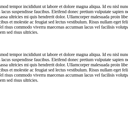
smod tempor incididunt ut labore et dolore magna aliqua. Id eu nisl nunc 
 lacus suspendisse faucibus. Eleifend donec pretium vulputate sapien 
massa ultricies mi quis hendrerit dolor. Ullamcorper malesuada proin li
cibus et molestie ac feugiat sed lectus vestibulum. Risus nullam eget fe
el risus commodo viverra maecenas accumsan lacus vel facilisis volut
m sed risus ultricies.
smod tempor incididunt ut labore et dolore magna aliqua. Id eu nisl nunc 
 lacus suspendisse faucibus. Eleifend donec pretium vulputate sapien 
massa ultricies mi quis hendrerit dolor. Ullamcorper malesuada proin li
cibus et molestie ac feugiat sed lectus vestibulum. Risus nullam eget fe
el risus commodo viverra maecenas accumsan lacus vel facilisis volut
m sed risus ultricies.