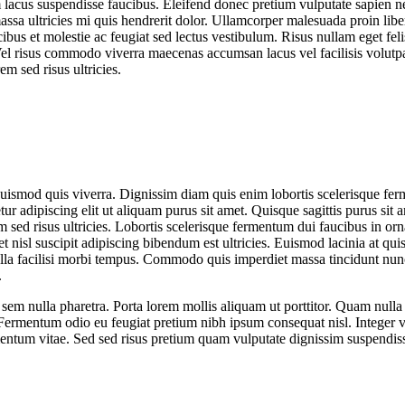
 lacus suspendisse faucibus. Eleifend donec pretium vulputate sapien 
massa ultricies mi quis hendrerit dolor. Ullamcorper malesuada proin li
cibus et molestie ac feugiat sed lectus vestibulum. Risus nullam eget fe
el risus commodo viverra maecenas accumsan lacus vel facilisis volut
m sed risus ultricies.
 euismod quis viverra. Dignissim diam quis enim lobortis scelerisque fer
ur adipiscing elit ut aliquam purus sit amet. Quisque sagittis purus sit
 sed risus ultricies. Lobortis scelerisque fermentum dui faucibus in orn
t nisl suscipit adipiscing bibendum est ultricies. Euismod lacinia at qui
ulla facilisi morbi tempus. Commodo quis imperdiet massa tincidunt nunc
.
 sem nulla pharetra. Porta lorem mollis aliquam ut porttitor. Quam nulla
 Fermentum odio eu feugiat pretium nibh ipsum consequat nisl. Integer 
imentum vitae. Sed sed risus pretium quam vulputate dignissim suspendis