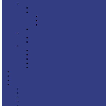
Battle for the Middle Earth II
BFME Playlists
BFME II CUP
BFME II CUP 2021 Q1
BFME II Cup 2021 Q2
BFME CUP 2021 – Tabelle
War of the ring
Civilization
Civilization V
Civilization VI
MMORPGs
Fiesta Online
Black Desert
AION
Dragon Nest
Star Wars the old Republic
Soft & Hardware
Knowledge Base
Wiki
Kontakt
Impressum
Datenschutzerklärung
Privatsphäre-Einstellungen ändern
Historie der Privatsphäre-Einstellungen
Einwilligungen widerrufen