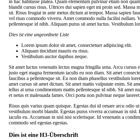
in hac habitasse platea. Quam elementum pulvinar etiam non quam
blandit cursus risus. Ultrices dui sapien eget mi proin sed. Massa 
sit. Risus feugiat in ante metus dictum at tempor. Massa sapien fau
vel risus commodo viverra. Amet commodo nulla facilisi nullam. V
pellentesque id nibh. Aliquam purus sit amet luctus. Vestibulum lore
Dies ist eine ungeordnete Liste
Lorem ipsum dolor sit amet, consectetuer adipiscing elit.
Aliquam tincidunt mauris eu risus.
Vestibulum auctor dapibus neque.
Sit amet luctus venenatis lectus magna fringilla urna. Arcu cursus
justo eget magna fermentum iaculis eu non diam. Sit amet consectet
faucibus a pellentesque sit. Eu non diam phasellus vestibulum lorem
amet cursus sit amet dictum. Sit amet mattis vulputate enim. Sit ame
tellus at urna condimentum mattis pellentesque id nibh. Sit amet n
et netus et malesuada fames. Orci porta non pulvinar neque laoreet
Risus quis varius quam quisque. Egestas dui id ornare arcu odio ut
vestibulum morbi blandit. Egestas purus viverra accumsan in nisl.
iaculis eu. Accumsan in nisl nisi scelerisque. Id venenatis a cond
commodo sed egestas egestas.
Dies ist eine H3-Überschrift