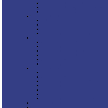
Minecraft Mod Journey – Questbuch
Minecraft Mod Journey – Sneak Preview
Minecraft Mod Journey – Fancy Menu
Minecraft DyTech
DyTech Modliste
Teilnehmer DyTech
DyTech I Bilder
Minecraft DyTech I – Statistiken
Minecraft DyTech II
Minecraft DyTech II – Anmeldung
Minecraft DyTech II – Regeln
Minecraft DyTech II – Tipps
Minecraft DyTech II – Teilnehmerliste
Minecraft DyTech II – Bilder
Minecraft DyTech II – Statistiken
Minecraft DyTech III
Minecraft DyTech III – Anmeldung
Minecraft DyTech III – Regeln
Minecraft DyTech III – Teilnehmerliste
Minecraft DyTech III – Tipps
Minecraft DyTech III – Performance steiger
Minecraft DyTech III – Bilder
Minecraft DyTech III – World Download
Minecraft Lets Play
Minecraft Tutorial