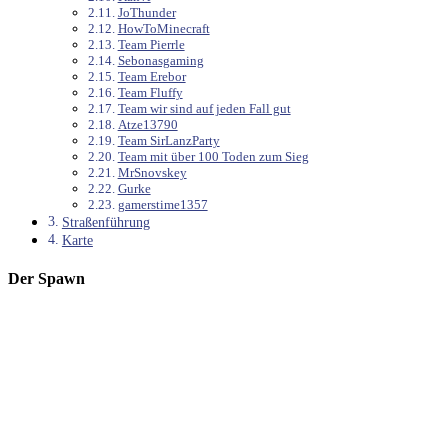
JoThunder
HowToMinecraft
Team Pierrle
Sebonasgaming
Team Erebor
Team Fluffy
Team wir sind auf jeden Fall gut
Atze13790
Team SirLanzParty
Team mit über 100 Toden zum Sieg
MrSnovskey
Gurke
gamerstime1357
Straßenführung
Karte
Der Spawn