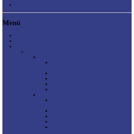
Zurück zum Inhalt
Menü
Home
Blog
YouTube
Minecraft
Minecraft Mod Journey II
Minecraft Mod Journey II – Discord &
Anmeldung
Minecraft Mod Journey II – Tipps
Mod Journey II – Stages
Mod Journey II – Ingame Währung
Mod Journey II – Mystical Agriculture
Minecraft Mod Journey
Minecraft Mod Journey – Discord &
Anmeldung
Minecraft Mod Journey – Tipps
Minecraft Mod Journey – Technik Stages
Minecraft Mod Journey – Magie Stages
Minecraft Mod Journey – Adventure
Stages