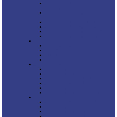
Minecraft Mod Journey – Ingame
Währung
Minecraft Mod Journey – Mystical
Agriculture
Minecraft Mod Journey – Marktplatz
Minecraft Mod Journey – Questbuch
Minecraft Mod Journey – Sneak Preview
Minecraft Mod Journey – Fancy Menu
Minecraft DyTech
DyTech Modliste
Teilnehmer DyTech
DyTech I Bilder
Minecraft DyTech I – Statistiken
Minecraft DyTech II
Minecraft DyTech II – Anmeldung
Minecraft DyTech II – Regeln
Minecraft DyTech II – Tipps
Minecraft DyTech II – Teilnehmerliste
Minecraft DyTech II – Bilder
Minecraft DyTech II – Statistiken
Minecraft DyTech III
Minecraft DyTech III – Anmeldung
Minecraft DyTech III – Regeln
Minecraft DyTech III – Teilnehmerliste
Minecraft DyTech III – Tipps