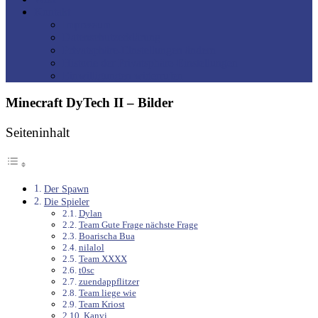
Kontakt
Impressum
Datenschutzerklärung
Privatsphäre-Einstellungen ändern
Historie der Privatsphäre-Einstellungen
Einwilligungen widerrufen
Minecraft DyTech II – Bilder
Seiteninhalt
Der Spawn
Die Spieler
Dylan
Team Gute Frage nächste Frage
Boarischa Bua
nilalol
Team XXXX
t0sc
zuendappflitzer
Team liege wie
Team Kriost
Kanvi