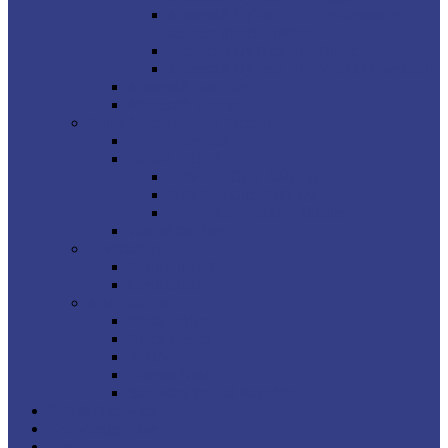
Minecraft DyTech III – Performance
steigern durch Optifine
Minecraft DyTech III – Bilder
Minecraft DyTech III – World Download
Minecraft Lets Play
Minecraft Tutorial
Battle for the Middle Earth II
BFME Playlists
BFME II CUP
BFME II CUP 2021 Q1
BFME II Cup 2021 Q2
BFME CUP 2021 – Tabelle
War of the ring
Civilization
Civilization V
Civilization VI
MMORPGs
Fiesta Online
Black Desert
AION
Dragon Nest
Star Wars the old Republic
Soft & Hardware
Knowledge Base
Wiki