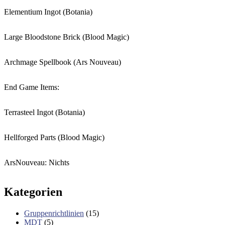
Elementium Ingot (Botania)
Large Bloodstone Brick (Blood Magic)
Archmage Spellbook (Ars Nouveau)
End Game Items:
Terrasteel Ingot (Botania)
Hellforged Parts (Blood Magic)
ArsNouveau: Nichts
Beitrag-
Kategorien
Navigation
Gruppenrichtlinien
(15)
MDT
(5)