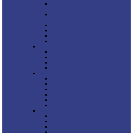
Minecraft Mod Journey – Ingame
Währung
Minecraft Mod Journey – Mystical
Agriculture
Minecraft Mod Journey – Marktplatz
Minecraft Mod Journey – Questbuch
Minecraft Mod Journey – Sneak Preview
Minecraft Mod Journey – Fancy Menu
Minecraft DyTech
DyTech Modliste
Teilnehmer DyTech
DyTech I Bilder
Minecraft DyTech I – Statistiken
Minecraft DyTech II
Minecraft DyTech II – Anmeldung
Minecraft DyTech II – Regeln
Minecraft DyTech II – Tipps
Minecraft DyTech II – Teilnehmerliste
Minecraft DyTech II – Bilder
Minecraft DyTech II – Statistiken
Minecraft DyTech III
Minecraft DyTech III – Anmeldung
Minecraft DyTech III – Regeln
Minecraft DyTech III – Teilnehmerliste
Minecraft DyTech III – Tipps