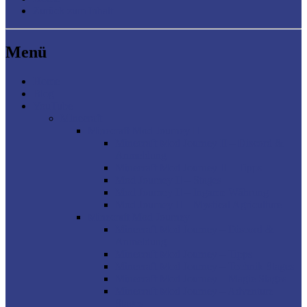
Zurück zum Inhalt
Menü
Home
Blog
YouTube
Minecraft
Minecraft Mod Journey II
Minecraft Mod Journey II – Discord &
Anmeldung
Minecraft Mod Journey II – Tipps
Mod Journey II – Stages
Mod Journey II – Ingame Währung
Mod Journey II – Mystical Agriculture
Minecraft Mod Journey
Minecraft Mod Journey – Discord &
Anmeldung
Minecraft Mod Journey – Tipps
Minecraft Mod Journey – Technik Stages
Minecraft Mod Journey – Magie Stages
Minecraft Mod Journey – Adventure
Stages