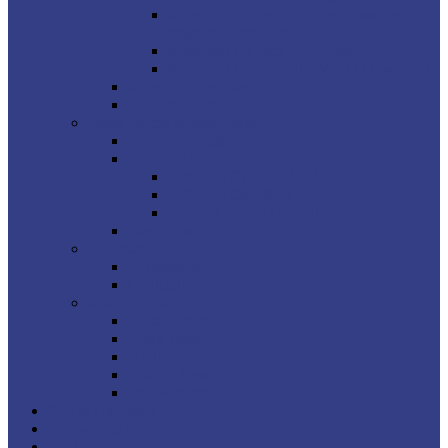
Minecraft DyTech III – Performance
steigern durch Optifine
Minecraft DyTech III – Bilder
Minecraft DyTech III – World Download
Minecraft Lets Play
Minecraft Tutorial
Battle for the Middle Earth II
BFME Playlists
BFME II CUP
BFME II CUP 2021 Q1
BFME II Cup 2021 Q2
BFME CUP 2021 – Tabelle
War of the ring
Civilization
Civilization V
Civilization VI
MMORPGs
Fiesta Online
Black Desert
AION
Dragon Nest
Star Wars the old Republic
Soft & Hardware
Knowledge Base
Wiki