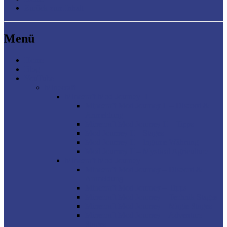
Zurück zum Inhalt
Menü
Home
Blog
YouTube
Minecraft
Minecraft Mod Journey II
Minecraft Mod Journey II – Discord &
Anmeldung
Minecraft Mod Journey II – Tipps
Mod Journey II – Stages
Mod Journey II – Ingame Währung
Mod Journey II – Mystical Agriculture
Minecraft Mod Journey
Minecraft Mod Journey – Discord &
Anmeldung
Minecraft Mod Journey – Tipps
Minecraft Mod Journey – Technik Stages
Minecraft Mod Journey – Magie Stages
Minecraft Mod Journey – Adventure
Stages