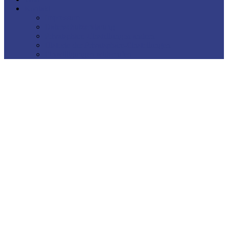
Kontakt
Impressum
Datenschutzerklärung
Privatsphäre-Einstellungen ändern
Historie der Privatsphäre-Einstellungen
Einwilligungen widerrufen