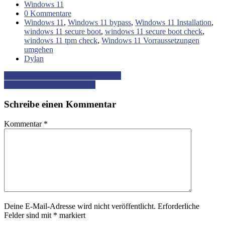
Windows 11
0 Kommentare
Windows 11
,
Windows 11 bypass
,
Windows 11 Installation
,
windows 11 secure boot
,
windows 11 secure boot check
,
windows 11 tpm check
,
Windows 11 Vorraussetzungen
umgehen
Dylan
Beitrag-
WLAN MAC auslesen – Powershell
Mod Journey II – Questbuch
Navigation
Schreibe einen Kommentar
Kommentar
*
Deine E-Mail-Adresse wird nicht veröffentlicht.
Erforderliche
Felder sind mit
*
markiert