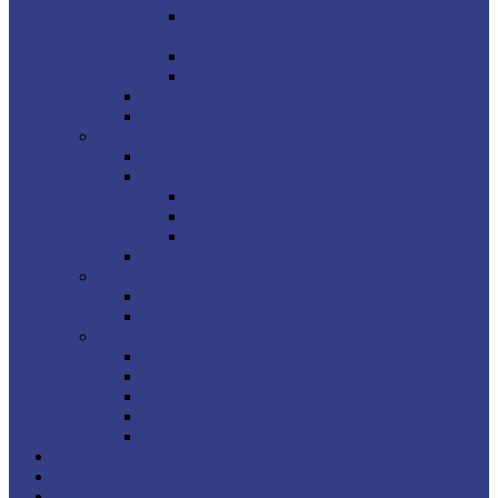
Minecraft DyTech III – Performance
steigern durch Optifine
Minecraft DyTech III – Bilder
Minecraft DyTech III – World Download
Minecraft Lets Play
Minecraft Tutorial
Battle for the Middle Earth II
BFME Playlists
BFME II CUP
BFME II CUP 2021 Q1
BFME II Cup 2021 Q2
BFME CUP 2021 – Tabelle
War of the ring
Civilization
Civilization V
Civilization VI
MMORPGs
Fiesta Online
Black Desert
AION
Dragon Nest
Star Wars the old Republic
Soft & Hardware
Knowledge Base
Wiki