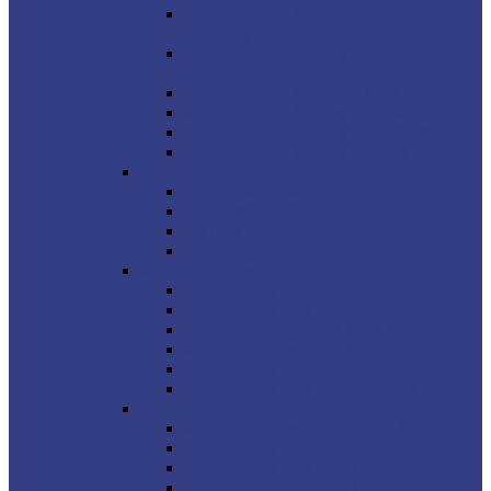
Minecraft Mod Journey – Ingame
Währung
Minecraft Mod Journey – Mystical
Agriculture
Minecraft Mod Journey – Marktplatz
Minecraft Mod Journey – Questbuch
Minecraft Mod Journey – Sneak Preview
Minecraft Mod Journey – Fancy Menu
Minecraft DyTech
DyTech Modliste
Teilnehmer DyTech
DyTech I Bilder
Minecraft DyTech I – Statistiken
Minecraft DyTech II
Minecraft DyTech II – Anmeldung
Minecraft DyTech II – Regeln
Minecraft DyTech II – Tipps
Minecraft DyTech II – Teilnehmerliste
Minecraft DyTech II – Bilder
Minecraft DyTech II – Statistiken
Minecraft DyTech III
Minecraft DyTech III – Anmeldung
Minecraft DyTech III – Regeln
Minecraft DyTech III – Teilnehmerliste
Minecraft DyTech III – Tipps