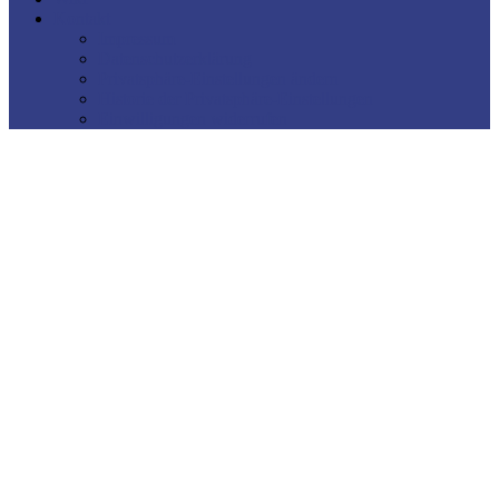
Kontakt
Impressum
Datenschutzerklärung
Privatsphäre-Einstellungen ändern
Historie der Privatsphäre-Einstellungen
Einwilligungen widerrufen