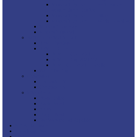
Minecraft DyTech III – Performance
steigern durch Optifine
Minecraft DyTech III – Bilder
Minecraft DyTech III – World Download
Minecraft Lets Play
Minecraft Tutorial
Battle for the Middle Earth II
BFME Playlists
BFME II CUP
BFME II CUP 2021 Q1
BFME II Cup 2021 Q2
BFME CUP 2021 – Tabelle
War of the ring
Civilization
Civilization V
Civilization VI
MMORPGs
Fiesta Online
Black Desert
AION
Dragon Nest
Star Wars the old Republic
Soft & Hardware
Knowledge Base
Wiki