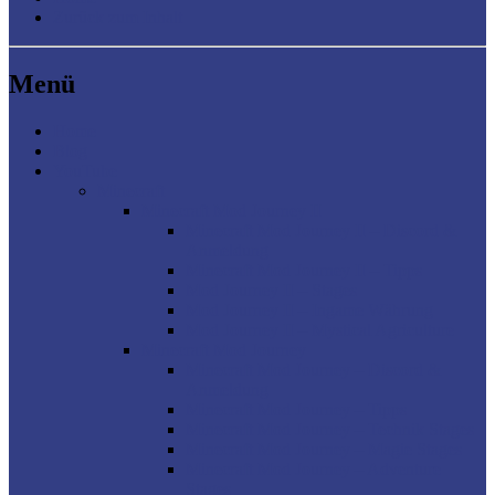
Zurück zum Inhalt
Menü
Home
Blog
YouTube
Minecraft
Minecraft Mod Journey II
Minecraft Mod Journey II – Discord &
Anmeldung
Minecraft Mod Journey II – Tipps
Mod Journey II – Stages
Mod Journey II – Ingame Währung
Mod Journey II – Mystical Agriculture
Minecraft Mod Journey
Minecraft Mod Journey – Discord &
Anmeldung
Minecraft Mod Journey – Tipps
Minecraft Mod Journey – Technik Stages
Minecraft Mod Journey – Magie Stages
Minecraft Mod Journey – Adventure
Stages