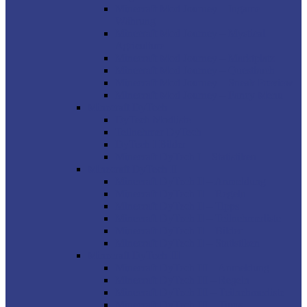
Minecraft Mod Journey – Ingame
Währung
Minecraft Mod Journey – Mystical
Agriculture
Minecraft Mod Journey – Marktplatz
Minecraft Mod Journey – Questbuch
Minecraft Mod Journey – Sneak Preview
Minecraft Mod Journey – Fancy Menu
Minecraft DyTech
DyTech Modliste
Teilnehmer DyTech
DyTech I Bilder
Minecraft DyTech I – Statistiken
Minecraft DyTech II
Minecraft DyTech II – Anmeldung
Minecraft DyTech II – Regeln
Minecraft DyTech II – Tipps
Minecraft DyTech II – Teilnehmerliste
Minecraft DyTech II – Bilder
Minecraft DyTech II – Statistiken
Minecraft DyTech III
Minecraft DyTech III – Anmeldung
Minecraft DyTech III – Regeln
Minecraft DyTech III – Teilnehmerliste
Minecraft DyTech III – Tipps