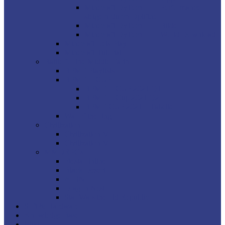
Minecraft DyTech III – Performance
steigern durch Optifine
Minecraft DyTech III – Bilder
Minecraft DyTech III – World Download
Minecraft Lets Play
Minecraft Tutorial
Battle for the Middle Earth II
BFME Playlists
BFME II CUP
BFME II CUP 2021 Q1
BFME II Cup 2021 Q2
BFME CUP 2021 – Tabelle
War of the ring
Civilization
Civilization V
Civilization VI
MMORPGs
Fiesta Online
Black Desert
AION
Dragon Nest
Star Wars the old Republic
Soft & Hardware
Knowledge Base
Wiki