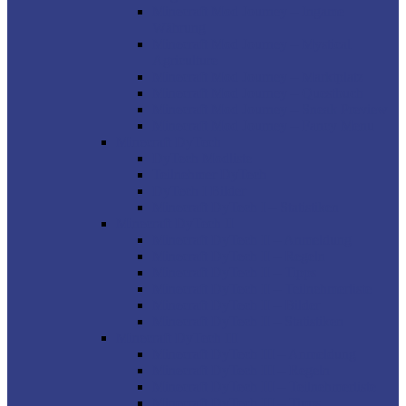
Minecraft Mod Journey – Ingame
Währung
Minecraft Mod Journey – Mystical
Agriculture
Minecraft Mod Journey – Marktplatz
Minecraft Mod Journey – Questbuch
Minecraft Mod Journey – Sneak Preview
Minecraft Mod Journey – Fancy Menu
Minecraft DyTech
DyTech Modliste
Teilnehmer DyTech
DyTech I Bilder
Minecraft DyTech I – Statistiken
Minecraft DyTech II
Minecraft DyTech II – Anmeldung
Minecraft DyTech II – Regeln
Minecraft DyTech II – Tipps
Minecraft DyTech II – Teilnehmerliste
Minecraft DyTech II – Bilder
Minecraft DyTech II – Statistiken
Minecraft DyTech III
Minecraft DyTech III – Anmeldung
Minecraft DyTech III – Regeln
Minecraft DyTech III – Teilnehmerliste
Minecraft DyTech III – Tipps