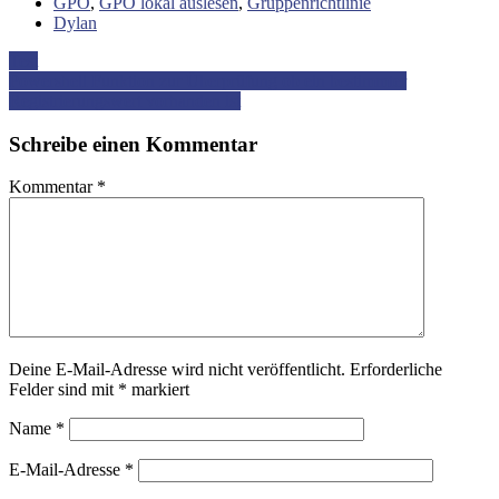
GPO
,
GPO lokal auslesen
,
Gruppenrichtlinie
Dylan
Beitrag-
Test
Powershell Funktion zur Überprüfung ob ein bestimmter
Navigation
Registrierungswert vorhanden ist
Schreibe einen Kommentar
Kommentar
*
Deine E-Mail-Adresse wird nicht veröffentlicht.
Erforderliche
Felder sind mit
*
markiert
Name
*
E-Mail-Adresse
*