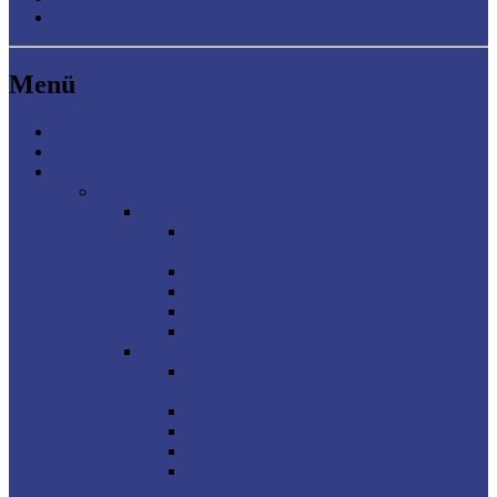
Zurück zum Inhalt
Menü
Home
Blog
YouTube
Minecraft
Minecraft Mod Journey II
Minecraft Mod Journey II – Discord &
Anmeldung
Minecraft Mod Journey II – Tipps
Mod Journey II – Stages
Mod Journey II – Ingame Währung
Mod Journey II – Mystical Agriculture
Minecraft Mod Journey
Minecraft Mod Journey – Discord &
Anmeldung
Minecraft Mod Journey – Tipps
Minecraft Mod Journey – Technik Stages
Minecraft Mod Journey – Magie Stages
Minecraft Mod Journey – Adventure
Stages