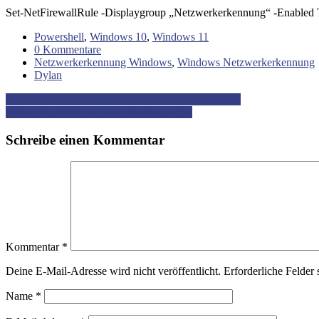
Set-NetFirewallRule -Displaygroup „Netzwerkerkennung“ -Enabled 
Powershell
,
Windows 10
,
Windows 11
0 Kommentare
Netzwerkerkennung Windows
,
Windows Netzwerkerkennung
Dylan
Beitrag-
Registrierungskeys für den Standardbenutzer ändern
Ordner mit Hilfe der Powershell kopieren
Navigation
Schreibe einen Kommentar
Kommentar
*
Deine E-Mail-Adresse wird nicht veröffentlicht.
Erforderliche Felder 
Name
*