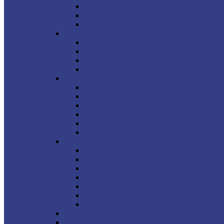
Minecraft Mod Journey – Questbuch
Minecraft Mod Journey – Sneak Preview
Minecraft Mod Journey – Fancy Menu
Minecraft DyTech
DyTech Modliste
Teilnehmer DyTech
DyTech I Bilder
Minecraft DyTech I – Statistiken
Minecraft DyTech II
Minecraft DyTech II – Anmeldung
Minecraft DyTech II – Regeln
Minecraft DyTech II – Tipps
Minecraft DyTech II – Teilnehmerliste
Minecraft DyTech II – Bilder
Minecraft DyTech II – Statistiken
Minecraft DyTech III
Minecraft DyTech III – Anmeldung
Minecraft DyTech III – Regeln
Minecraft DyTech III – Teilnehmerliste
Minecraft DyTech III – Tipps
Minecraft DyTech III – Performance steiger
Minecraft DyTech III – Bilder
Minecraft DyTech III – World Download
Minecraft Lets Play
Minecraft Tutorial