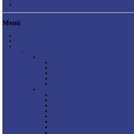
Zurück zum Inhalt
Menü
Home
Blog
YouTube
Minecraft
Minecraft Mod Journey II
Minecraft Mod Journey II – Discord & An
Minecraft Mod Journey II – Tipps
Mod Journey II – Stages
Mod Journey II – Ingame Währung
Mod Journey II – Mystical Agriculture
Minecraft Mod Journey
Minecraft Mod Journey – Discord & Anme
Minecraft Mod Journey – Tipps
Minecraft Mod Journey – Technik Stages
Minecraft Mod Journey – Magie Stages
Minecraft Mod Journey – Adventure Stages
Minecraft Mod Journey – Ingame Währung
Minecraft Mod Journey – Mystical Agricult
Minecraft Mod Journey – Marktplatz