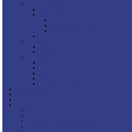
Battle for the Middle Earth II
BFME Playlists
BFME II CUP
BFME II CUP 2021 Q1
BFME II Cup 2021 Q2
BFME CUP 2021 – Tabelle
War of the ring
Civilization
Civilization V
Civilization VI
MMORPGs
Fiesta Online
Black Desert
AION
Dragon Nest
Star Wars the old Republic
Soft & Hardware
Knowledge Base
Wiki
Kontakt
Impressum
Datenschutzerklärung
Privatsphäre-Einstellungen ändern
Historie der Privatsphäre-Einstellungen
Einwilligungen widerrufen