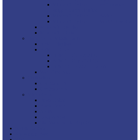
Minecraft DyTech III – Performance
steigern durch Optifine
Minecraft DyTech III – Bilder
Minecraft DyTech III – World Download
Minecraft Lets Play
Minecraft Tutorial
Battle for the Middle Earth II
BFME Playlists
BFME II CUP
BFME II CUP 2021 Q1
BFME II Cup 2021 Q2
BFME CUP 2021 – Tabelle
War of the ring
Civilization
Civilization V
Civilization VI
MMORPGs
Fiesta Online
Black Desert
AION
Dragon Nest
Star Wars the old Republic
Soft & Hardware
Knowledge Base
Wiki