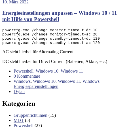
10. März 2022
Energieeinstellungen anpassen – Windows 10 / 11
mit Hilfe von Powershell
powercfg.exe /change monitor-timeout-dc 10

powercfg.exe /change monitor-timeout-ac 20

powercfg.exe /change standby-timeout-dc 120

powercfg.exe /change standby-timeout-ac 120
AC steht hierbei für Alternating Current
DC steht hierbei für Direct Current (Batterien, Akkus, etc.)
Powershell
,
Windows 10
,
Windows 11
0 Kommentare
Windows
,
Windows 10
,
Windows 11
,
Windows
Energiespareinstellungen
Dylan
Kategorien
Gruppenrichtlinien
(15)
MDT
(5)
Powershell
(27)