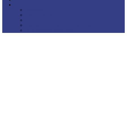
Kontakt
Impressum
Datenschutzerklärung
Privatsphäre-Einstellungen ändern
Historie der Privatsphäre-Einstellungen
Einwilligungen widerrufen