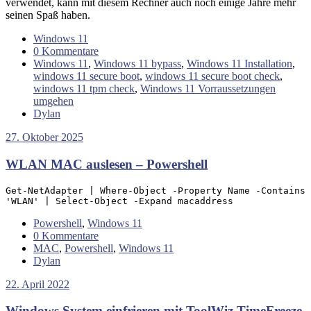
verwendet, kann mit diesem Rechner auch noch einige Jahre mehr
seinen Spaß haben.
Windows 11
0 Kommentare
Windows 11
,
Windows 11 bypass
,
Windows 11 Installation
,
windows 11 secure boot
,
windows 11 secure boot check
,
windows 11 tpm check
,
Windows 11 Vorraussetzungen
umgehen
Dylan
27. Oktober 2025
WLAN MAC auslesen – Powershell
Get-NetAdapter | Where-Object -Property Name -Contains 
'WLAN' | Select-Object -Expand macaddress
Powershell
,
Windows 11
0 Kommentare
MAC
,
Powershell
,
Windows 11
Dylan
22. April 2022
Windows System einfrieren mit ToolWiz TimeFreeze