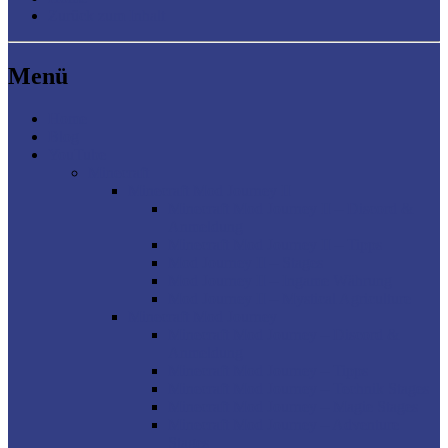
Zurück zum Inhalt
Menü
Home
Blog
YouTube
Minecraft
Minecraft Mod Journey II
Minecraft Mod Journey II – Discord &
Anmeldung
Minecraft Mod Journey II – Tipps
Mod Journey II – Stages
Mod Journey II – Ingame Währung
Mod Journey II – Mystical Agriculture
Minecraft Mod Journey
Minecraft Mod Journey – Discord &
Anmeldung
Minecraft Mod Journey – Tipps
Minecraft Mod Journey – Technik Stages
Minecraft Mod Journey – Magie Stages
Minecraft Mod Journey – Adventure
Stages