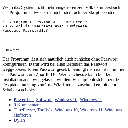
Wenn das System nicht mehr eingefroren sein soll, dann lässt sich
das Programm entweder manuell oder auch per Skript beenden:
"C:\Program Files\Toolwiz Time Freeze 
2017\ToolwizTimeFreeze.exe" /unfreeze 
/usepass=Password123!
Hinweise:
Das Programm lässt sich natürlich auch zunächst ohne Passwort
konfigurieren. Dafür wird bei allen Befehlen das Passwort
weggelassen. Ist ein Passwort gesetzt, benötigt man natürlich immer
das Passwort zum Zugriff. Der Wert Cachesize kann bei der
Installation auch weggelassen werden. Es empfiehlt sich aber die
Festplattennutzung von ToolWiz Time einzuschränken mit dem
Schalter /cachesize
Powershell
,
Software
,
Windows 10
,
Windows 11
0 Kommentare
TimeFreeze
,
ToolWiz
,
Windows 10
,
Windows 11
,
Windows
einfrieren
Dylan