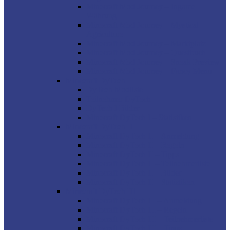
Minecraft Mod Journey – Ingame
Währung
Minecraft Mod Journey – Mystical
Agriculture
Minecraft Mod Journey – Marktplatz
Minecraft Mod Journey – Questbuch
Minecraft Mod Journey – Sneak Preview
Minecraft Mod Journey – Fancy Menu
Minecraft DyTech
DyTech Modliste
Teilnehmer DyTech
DyTech I Bilder
Minecraft DyTech I – Statistiken
Minecraft DyTech II
Minecraft DyTech II – Anmeldung
Minecraft DyTech II – Regeln
Minecraft DyTech II – Tipps
Minecraft DyTech II – Teilnehmerliste
Minecraft DyTech II – Bilder
Minecraft DyTech II – Statistiken
Minecraft DyTech III
Minecraft DyTech III – Anmeldung
Minecraft DyTech III – Regeln
Minecraft DyTech III – Teilnehmerliste
Minecraft DyTech III – Tipps