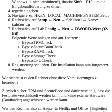
Windows 11 nicht ausführen“), drücke
Shift + F10
, um die
Eingabeaufforderung zu öffnen.
regedit eingeben
Navigiere zu: HKEY_LOCAL_MACHINE\SYSTEM\Setup
Rechtsklick auf
Setup
→
Neu → Schlüssel
→ Name:
LabConfig
Rechtsklick auf
LabConfig
→
Neu → DWORD-Wert (32-
Bit)
Folgende Werte anlegen und auf
1
setzen:
BypassTPMCheck
BypassSecureBootCheck
BypassRAMCheck
BypassStorageCheck
BypassCPUCheck
Registrierung schließen. Die Installation kann nun fortgesetzt
werden.
Wie sicher ist es den Rechner ohne diese Voraussetzungen zu
betreiben?
Ziemlich sicher. TPM und SecureBoot sind dafür zuständig, dass die
Festplatte verschlüsselt werden kann und keine externe Hardware
(Bootloader) angeschlossen werden kann.
Wer den Rechner also zu Hause für Netflix und Office Tätigkeiten