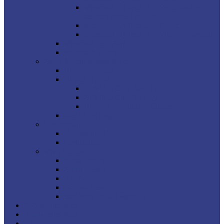
Minecraft DyTech III – Performance
steigern durch Optifine
Minecraft DyTech III – Bilder
Minecraft DyTech III – World Download
Minecraft Lets Play
Minecraft Tutorial
Battle for the Middle Earth II
BFME Playlists
BFME II CUP
BFME II CUP 2021 Q1
BFME II Cup 2021 Q2
BFME CUP 2021 – Tabelle
War of the ring
Civilization
Civilization V
Civilization VI
MMORPGs
Fiesta Online
Black Desert
AION
Dragon Nest
Star Wars the old Republic
Soft & Hardware
Knowledge Base
Wiki