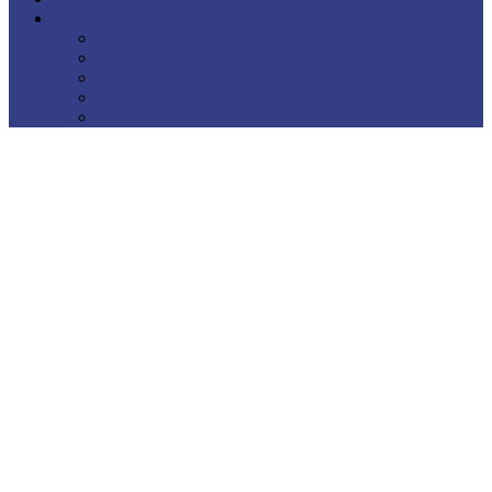
Kontakt
Impressum
Datenschutzerklärung
Privatsphäre-Einstellungen ändern
Historie der Privatsphäre-Einstellungen
Einwilligungen widerrufen