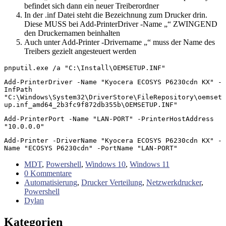
befindet sich dann ein neuer Treiberordner
In der .inf Datei steht die Bezeichnung zum Drucker drin.
Diese MUSS bei Add-PrinterDriver -Name „“ ZWINGEND
den Druckernamen beinhalten
Auch unter Add-Printer -Drivername „“ muss der Name des
Treibers gezielt angesteuert werden
pnputil.exe /a "C:\Install\OEMSETUP.INF"
Add-PrinterDriver -Name "Kyocera ECOSYS P6230cdn KX" -
InfPath 
"C:\Windows\System32\DriverStore\FileRepository\oemset
up.inf_amd64_2b3fc9f872db355b\OEMSETUP.INF"
Add-PrinterPort -Name "LAN-PORT" -PrinterHostAddress 
"10.0.0.0"
Add-Printer -DriverName "Kyocera ECOSYS P6230cdn KX" -
Name "ECOSYS P6230cdn" -PortName "LAN-PORT"
MDT
,
Powershell
,
Windows 10
,
Windows 11
0 Kommentare
Automatisierung
,
Drucker Verteilung
,
Netzwerkdrucker
,
Powershell
Dylan
Kategorien