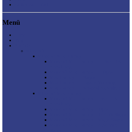
Zurück zum Inhalt
Menü
Home
Blog
YouTube
Minecraft
Minecraft Mod Journey II
Minecraft Mod Journey II – Discord &
Anmeldung
Minecraft Mod Journey II – Tipps
Mod Journey II – Stages
Mod Journey II – Ingame Währung
Mod Journey II – Mystical Agriculture
Minecraft Mod Journey
Minecraft Mod Journey – Discord &
Anmeldung
Minecraft Mod Journey – Tipps
Minecraft Mod Journey – Technik Stages
Minecraft Mod Journey – Magie Stages
Minecraft Mod Journey – Adventure
Stages