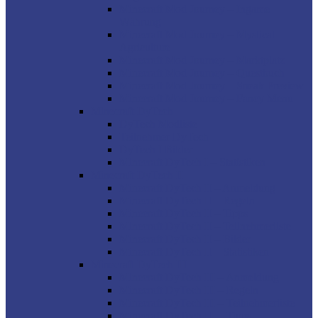
Minecraft Mod Journey – Ingame
Währung
Minecraft Mod Journey – Mystical
Agriculture
Minecraft Mod Journey – Marktplatz
Minecraft Mod Journey – Questbuch
Minecraft Mod Journey – Sneak Preview
Minecraft Mod Journey – Fancy Menu
Minecraft DyTech
DyTech Modliste
Teilnehmer DyTech
DyTech I Bilder
Minecraft DyTech I – Statistiken
Minecraft DyTech II
Minecraft DyTech II – Anmeldung
Minecraft DyTech II – Regeln
Minecraft DyTech II – Tipps
Minecraft DyTech II – Teilnehmerliste
Minecraft DyTech II – Bilder
Minecraft DyTech II – Statistiken
Minecraft DyTech III
Minecraft DyTech III – Anmeldung
Minecraft DyTech III – Regeln
Minecraft DyTech III – Teilnehmerliste
Minecraft DyTech III – Tipps