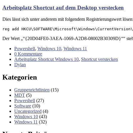
Arbeitsplatz Shortcut auf dem Desktop verstecken
Dies lässt sich unter anderem mit folgendem Registrierungswert lösen
reg add HKCU\SOFTWARE\Microsoft\Windows\CurrentVersion\
Der Wert „“{20D04FE0-3AEA-1069-A2D8-08002B30309D}““ steht dabe
Powershell
,
Windows 10
,
Windows 11
0 Kommentare
Arbeitsplatz Shortcut Windows 10
,
Shortcut verstecken
Dylan
Kategorien
Gruppenrichtlinien
(15)
MDT
(5)
Powershell
(27)
Software
(10)
Uncategorized
(4)
Windows 10
(43)
Windows 11
(32)