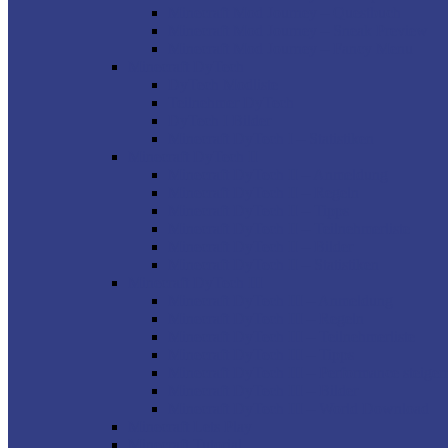
Minecraft Mod Journey – Questbuch
Minecraft Mod Journey – Sneak Preview
Minecraft Mod Journey – Fancy Menu
Minecraft DyTech
DyTech Modliste
Teilnehmer DyTech
DyTech I Bilder
Minecraft DyTech I – Statistiken
Minecraft DyTech II
Minecraft DyTech II – Anmeldung
Minecraft DyTech II – Regeln
Minecraft DyTech II – Tipps
Minecraft DyTech II – Teilnehmerliste
Minecraft DyTech II – Bilder
Minecraft DyTech II – Statistiken
Minecraft DyTech III
Minecraft DyTech III – Anmeldung
Minecraft DyTech III – Regeln
Minecraft DyTech III – Teilnehmerliste
Minecraft DyTech III – Tipps
Minecraft DyTech III – Performance steiger
Minecraft DyTech III – Bilder
Minecraft DyTech III – World Download
Minecraft Lets Play
Minecraft Tutorial