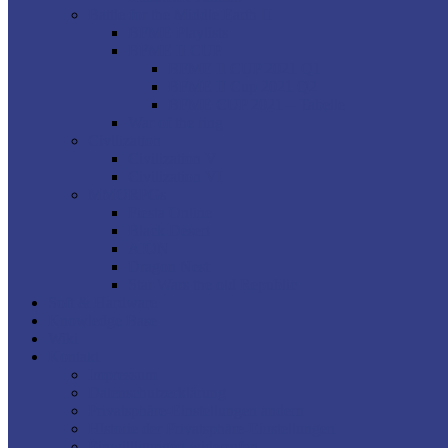
Battle for the Middle Earth II
BFME Playlists
BFME II CUP
BFME II CUP 2021 Q1
BFME II Cup 2021 Q2
BFME CUP 2021 – Tabelle
War of the ring
Civilization
Civilization V
Civilization VI
MMORPGs
Fiesta Online
Black Desert
AION
Dragon Nest
Star Wars the old Republic
Soft & Hardware
Knowledge Base
Wiki
Kontakt
Impressum
Datenschutzerklärung
Privatsphäre-Einstellungen ändern
Historie der Privatsphäre-Einstellungen
Einwilligungen widerrufen