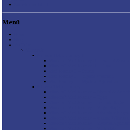
Zurück zum Inhalt
Menü
Home
Blog
YouTube
Minecraft
Minecraft Mod Journey II
Minecraft Mod Journey II – Discord & An
Minecraft Mod Journey II – Tipps
Mod Journey II – Stages
Mod Journey II – Ingame Währung
Mod Journey II – Mystical Agriculture
Minecraft Mod Journey
Minecraft Mod Journey – Discord & Anme
Minecraft Mod Journey – Tipps
Minecraft Mod Journey – Technik Stages
Minecraft Mod Journey – Magie Stages
Minecraft Mod Journey – Adventure Stages
Minecraft Mod Journey – Ingame Währung
Minecraft Mod Journey – Mystical Agricult
Minecraft Mod Journey – Marktplatz