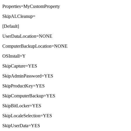
Properties=MyCustomProperty
SkipALCleanup=
[Default]
UserDataLocation=NONE
ComputerBackupLocation=NONE
OSInstall=Y
SkipCapture=YES
SkipAdminPassword=YES
SkipProductKey=YES
SkipComputerBackup=YES
SkipBitLocker=YES
SkipLocaleSelection=YES
SkipUserData=YES