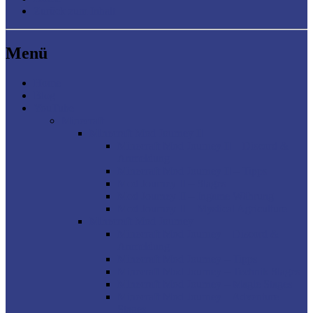
Zurück zum Inhalt
Menü
Home
Blog
YouTube
Minecraft
Minecraft Mod Journey II
Minecraft Mod Journey II – Discord &
Anmeldung
Minecraft Mod Journey II – Tipps
Mod Journey II – Stages
Mod Journey II – Ingame Währung
Mod Journey II – Mystical Agriculture
Minecraft Mod Journey
Minecraft Mod Journey – Discord &
Anmeldung
Minecraft Mod Journey – Tipps
Minecraft Mod Journey – Technik Stages
Minecraft Mod Journey – Magie Stages
Minecraft Mod Journey – Adventure
Stages