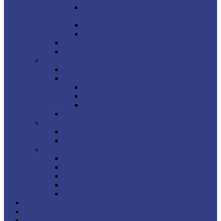
Minecraft DyTech III – Performance
steigern durch Optifine
Minecraft DyTech III – Bilder
Minecraft DyTech III – World Download
Minecraft Lets Play
Minecraft Tutorial
Battle for the Middle Earth II
BFME Playlists
BFME II CUP
BFME II CUP 2021 Q1
BFME II Cup 2021 Q2
BFME CUP 2021 – Tabelle
War of the ring
Civilization
Civilization V
Civilization VI
MMORPGs
Fiesta Online
Black Desert
AION
Dragon Nest
Star Wars the old Republic
Soft & Hardware
Knowledge Base
Wiki