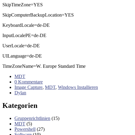
SkipTimeZone=YES
SkipComputerBackupLocation=YES
KeyboardLocale=de-DE
InputLocalePE=de-DE
UserLocale=de-DE
UILanguage=de-DE
TimeZoneName=W. Europe Standard Time
MDT
0 Kommentare
Image Capture
,
MDT
,
Windows Installieren
Dylan
Kategorien
Gruppenrichtlinien
(15)
MDT
(5)
Powershell
(27)
Software
(10)