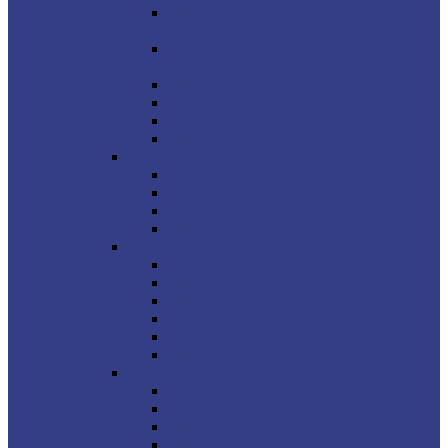
Minecraft Mod Journey – Ingame
Währung
Minecraft Mod Journey – Mystical
Agriculture
Minecraft Mod Journey – Marktplatz
Minecraft Mod Journey – Questbuch
Minecraft Mod Journey – Sneak Preview
Minecraft Mod Journey – Fancy Menu
Minecraft DyTech
DyTech Modliste
Teilnehmer DyTech
DyTech I Bilder
Minecraft DyTech I – Statistiken
Minecraft DyTech II
Minecraft DyTech II – Anmeldung
Minecraft DyTech II – Regeln
Minecraft DyTech II – Tipps
Minecraft DyTech II – Teilnehmerliste
Minecraft DyTech II – Bilder
Minecraft DyTech II – Statistiken
Minecraft DyTech III
Minecraft DyTech III – Anmeldung
Minecraft DyTech III – Regeln
Minecraft DyTech III – Teilnehmerliste
Minecraft DyTech III – Tipps