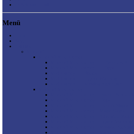
Zurück zum Inhalt
Menü
Home
Blog
YouTube
Minecraft
Minecraft Mod Journey II
Minecraft Mod Journey II – Discord & An
Minecraft Mod Journey II – Tipps
Mod Journey II – Stages
Mod Journey II – Ingame Währung
Mod Journey II – Mystical Agriculture
Minecraft Mod Journey
Minecraft Mod Journey – Discord & Anme
Minecraft Mod Journey – Tipps
Minecraft Mod Journey – Technik Stages
Minecraft Mod Journey – Magie Stages
Minecraft Mod Journey – Adventure Stages
Minecraft Mod Journey – Ingame Währung
Minecraft Mod Journey – Mystical Agricult
Minecraft Mod Journey – Marktplatz