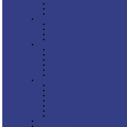
Minecraft Mod Journey – Questbuch
Minecraft Mod Journey – Sneak Preview
Minecraft Mod Journey – Fancy Menu
Minecraft DyTech
DyTech Modliste
Teilnehmer DyTech
DyTech I Bilder
Minecraft DyTech I – Statistiken
Minecraft DyTech II
Minecraft DyTech II – Anmeldung
Minecraft DyTech II – Regeln
Minecraft DyTech II – Tipps
Minecraft DyTech II – Teilnehmerliste
Minecraft DyTech II – Bilder
Minecraft DyTech II – Statistiken
Minecraft DyTech III
Minecraft DyTech III – Anmeldung
Minecraft DyTech III – Regeln
Minecraft DyTech III – Teilnehmerliste
Minecraft DyTech III – Tipps
Minecraft DyTech III – Performance steiger
Minecraft DyTech III – Bilder
Minecraft DyTech III – World Download
Minecraft Lets Play
Minecraft Tutorial