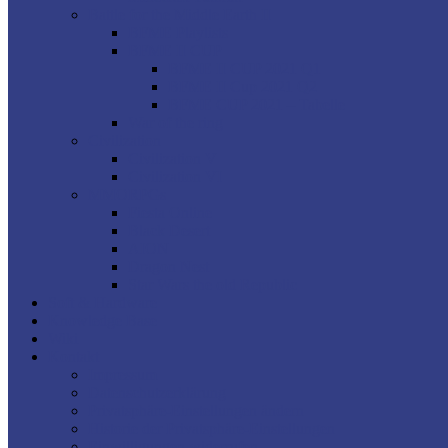
Battle for the Middle Earth II
BFME Playlists
BFME II CUP
BFME II CUP 2021 Q1
BFME II Cup 2021 Q2
BFME CUP 2021 – Tabelle
War of the ring
Civilization
Civilization V
Civilization VI
MMORPGs
Fiesta Online
Black Desert
AION
Dragon Nest
Star Wars the old Republic
Soft & Hardware
Knowledge Base
Wiki
Kontakt
Impressum
Datenschutzerklärung
Privatsphäre-Einstellungen ändern
Historie der Privatsphäre-Einstellungen
Einwilligungen widerrufen